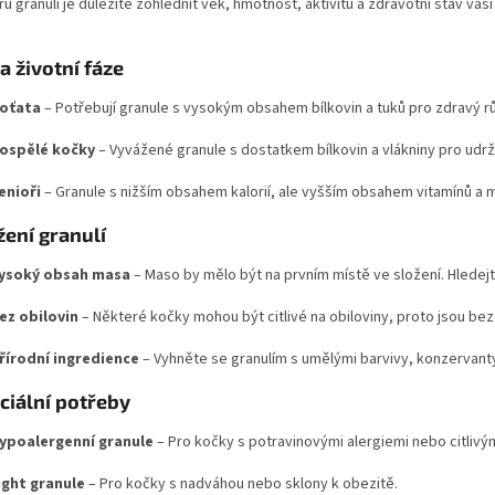
ru granulí je důležité zohlednit věk, hmotnost, aktivitu a zdravotní stav vaš
a životní fáze
oťata
– Potřebují granule s vysokým obsahem bílkovin a tuků pro zdravý rů
ospělé kočky
– Vyvážené granule s dostatkem bílkovin a vlákniny pro udr
enioři
– Granule s nižším obsahem kalorií, ale vyšším obsahem vitamínů a m
žení granulí
ysoký obsah masa
– Maso by mělo být na prvním místě ve složení. Hledejte
ez obilovin
– Některé kočky mohou být citlivé na obiloviny, proto jsou bez
řírodní ingredience
– Vyhněte se granulím s umělými barvivy, konzervanty
ciální potřeby
ypoalergenní granule
– Pro kočky s potravinovými alergiemi nebo citlivý
ight granule
– Pro kočky s nadváhou nebo sklony k obezitě.