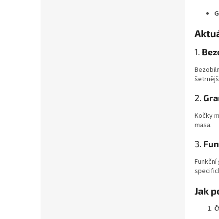
G
Aktuá
1.
Bez
Bezobiln
šetrnějš
2.
Gra
Kočky mi
masa.
3.
Fun
Funkční 
specific
Jak p
Č