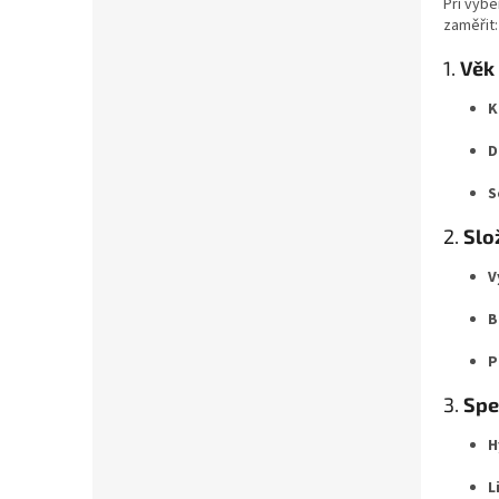
Při výbě
zaměřit:
1.
Věk 
K
D
S
2.
Slo
V
B
P
3.
Spe
H
L