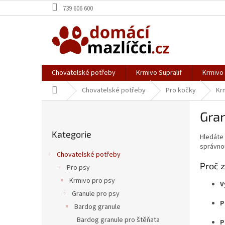
Přejít
739 606 600
na
obsah
Chovatelské potřeby
Krmivo Supralif
Krmivo
Domů
Chovatelské potřeby
Pro kočky
Kr
P
Gran
o
Přeskočit
s
Kategorie
kategorie
Hledáte 
t
správnou
r
Chovatelské potřeby
a
Proč z
Pro psy
n
Krmivo pro psy
n
V
í
Granule pro psy
P
p
Bardog granule
a
Bardog granule pro štěňata
P