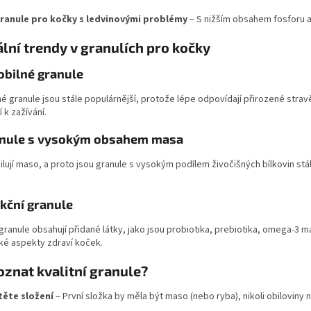
ranule pro kočky s ledvinovými problémy
– S nižším obsahem fosforu a 
lní trendy v granulích pro kočky
obilné granule
é granule jsou stále populárnější, protože lépe odpovídají přirozené strav
í k zažívání.
nule s vysokým obsahem masa
lují maso, a proto jsou granule s vysokým podílem živočišných bílkovin st
kční granule
granule obsahují přidané látky, jako jsou probiotika, prebiotika, omega-3 m
ké aspekty zdraví koček.
oznat kvalitní granule?
těte složení
– První složka by měla být maso (nebo ryba), nikoli obiloviny 