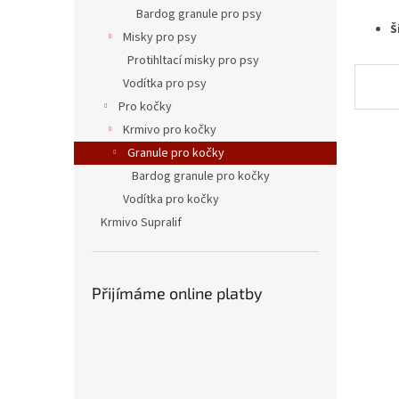
n
Bardog granule pro psy
e
Š
Misky pro psy
l
Protihltací misky pro psy
Vodítka pro psy
Pro kočky
Krmivo pro kočky
Granule pro kočky
Bardog granule pro kočky
Vodítka pro kočky
Krmivo Supralif
Přijímáme online platby