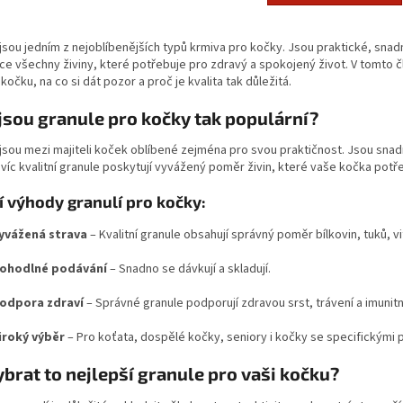
jsou jedním z nejoblíbenějších typů krmiva pro kočky. Jsou praktické, snadno
ce všechny živiny, které potřebuje pro zdravý a spokojený život. V tomto čl
 kočku, na co si dát pozor a proč je kvalita tak důležitá.
jsou granule pro kočky tak populární?
jsou mezi majiteli koček oblíbené zejména pro svou praktičnost. Jsou snad
Navíc kvalitní granule poskytují vyvážený poměr živin, které vaše kočka potř
í výhody granulí pro kočky:
yvážená strava
– Kvalitní granule obsahují správný poměr bílkovin, tuků, v
ohodlné podávání
– Snadno se dávkují a skladují.
odpora zdraví
– Správné granule podporují zdravou srst, trávení a imunit
iroký výběr
– Pro koťata, dospělé kočky, seniory i kočky se specifickými 
ybrat to nejlepší granule pro vaši kočku?