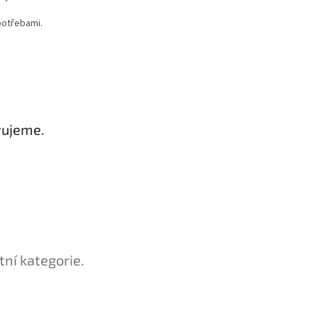
potřebami.
vujeme.
tní kategorie.