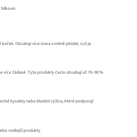
bílkovin.
ě koček. Obsahují více masa a méně plnidel, což je
ále více žádané. Tyto produkty často obsahují až 70–90 %
astné kyseliny nebo kloubní výživa, které podporují
nebo vedlejší produkty.