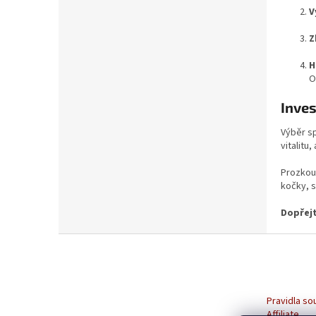
V
Z
H
O
Inves
Výběr sp
vitalitu
Prozkoum
kočky, s
Dopřejt
Z
á
p
a
t
Pravidla so
Affiliate