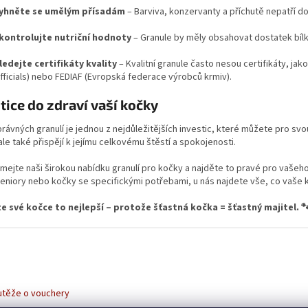
yhněte se umělým přísadám
– Barviva, konzervanty a příchutě nepatří do 
kontrolujte nutriční hodnoty
– Granule by měly obsahovat dostatek bílko
ledejte certifikáty kvality
– Kvalitní granule často nesou certifikáty, ja
fficials) nebo FEDIAF (Evropská federace výrobců krmiv).
tice do zdraví vaší kočky
rávných granulí je jednou z nejdůležitějších investic, které můžete pro svou 
, ale také přispějí k jejímu celkovému štěstí a spokojenosti.
ejte naši širokou nabídku granulí pro kočky a najděte to pravé pro vašeho
eniory nebo kočky se specifickými potřebami, u nás najdete vše, co vaše 
e své kočce to nejlepší – protože šťastná kočka = šťastný majitel. 
utěže o vouchery