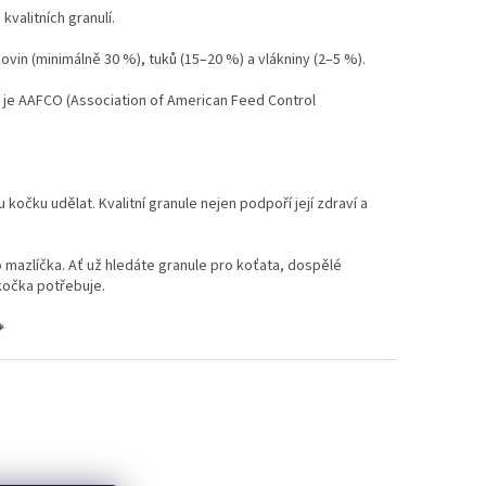
kvalitních granulí.
vin (minimálně 30 %), tuků (15–20 %) a vlákniny (2–5 %).
ko je AAFCO (Association of American Feed Control
kočku udělat. Kvalitní granule nejen podpoří její zdraví a
 mazlíčka. Ať už hledáte granule pro koťata, dospělé
kočka potřebuje.
