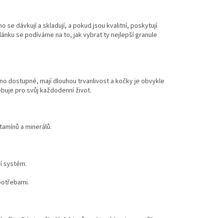
 se dávkují a skladují, a pokud jsou kvalitní, poskytují
ánku se podíváme na to, jak vybrat ty nejlepší granule
no dostupné, mají dlouhou trvanlivost a kočky je obvykle
ebuje pro svůj každodenní život.
itamínů a minerálů.
ní systém.
potřebami.