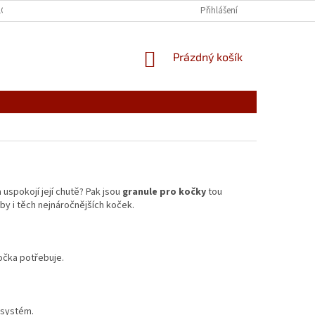
LOG DOMÁCÍHO MAZLÍČKA
Přihlášení
NÁKUPNÍ
Prázdný košík
KOŠÍK
 uspokojí její chutě? Pak jsou
granule pro kočky
tou
by i těch nejnáročnějších koček.
kočka potřebuje.
í systém.