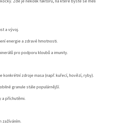
í kočky. Zde je několik faktorů, na které byste se měli
st a vývoj.
žení energie a zdravé hmotnosti.
inerálů pro podporu kloubů a imunity.
 konkrétní zdroje masa (např. kuřecí, hovězí, ryby).
obilné granule stále populárnější.
 a příchutěmi.
m zažíváním.