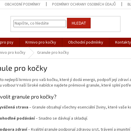
OBCHODNÍ PODMÍNKY
PODMÍNKY OCHRANY OSOBNÍCH ÚDAJŮ
B
HLEDAT
 pro psy
Krmivo pro kočky
Obchodní podmínky
Kontakty
mivo pro kočky
Granule pro kočky
ule pro kočky
to nejlepší krmivo pro vaši kočku, které jí dodá energii, podpoří její zdraví a
 volbou! V naší široké nabídce najdete prémiové granule, které splní potře
volit granule pro kočky?
yvážená strava
– Granule obsahují všechny esenciální živiny, které vaše 
ohodlné podávání
– Snadno se dávkují a skladují.
odpora zdraví
– Kvalitní granule podporují zdravou srst, trávení a imunitn