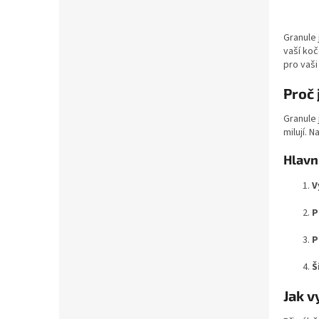
Granule 
vaší koč
pro vaši
Proč 
Granule 
milují. 
Hlavn
V
P
P
Š
Jak v