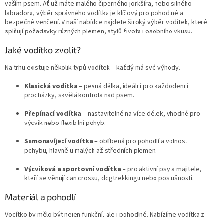
vaším psem. Ať už máte malého čiperného jorkšíra, nebo silného
labradora, výběr správného vodítka je klíčový pro pohodlné a
bezpečné venčení. V naší nabídce najdete široký výběr vodítek, které
splňují požadavky různých plemen, stylů života i osobního vkusu.
Jaké vodítko zvolit?
Na trhu existuje několik typů vodítek – každý má své výhody.
Klasická vodítka
– pevná délka, ideální pro každodenní
procházky, skvělá kontrola nad psem.
Přepínací vodítka
– nastavitelné na více délek, vhodné pro
výcvik nebo flexibilní pohyb.
Samonavíjecí vodítka
– oblíbená pro pohodlí a volnost
pohybu, hlavně u malých až středních plemen.
Výcviková a sportovní vodítka
– pro aktivní psy a majitele,
kteří se věnují canicrossu, dogtrekkingu nebo poslušnosti.
Materiál a pohodlí
Vodítko by mělo být nejen funkční, ale i pohodlné. Nabízíme vodítka z