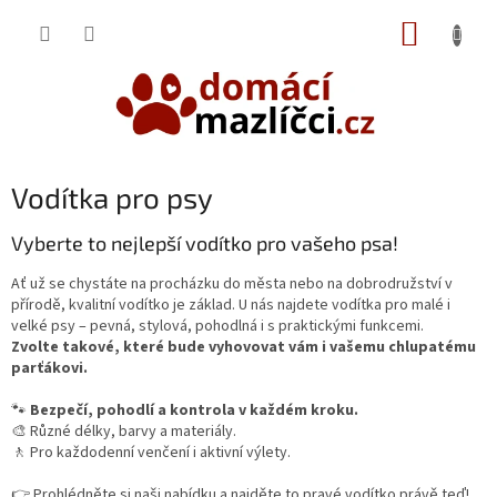
Přejít
NÁKUP
na
obsah
KOŠÍK
Vodítka pro psy
Vyberte to nejlepší vodítko pro vašeho psa!
Ať už se chystáte na procházku do města nebo na dobrodružství v
přírodě, kvalitní vodítko je základ. U nás najdete vodítka pro malé i
velké psy – pevná, stylová, pohodlná i s praktickými funkcemi.
Zvolte takové, které bude vyhovovat vám i vašemu chlupatému
parťákovi.
🐾
Bezpečí, pohodlí a kontrola v každém kroku.
🎨 Různé délky, barvy a materiály.
🚶 Pro každodenní venčení i aktivní výlety.
👉 Prohlédněte si naši nabídku a najděte to pravé vodítko právě teď!