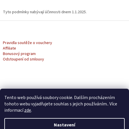
Tyto podmínky nabývají účinnosti dnem 1.1.2025.
Z
á
p
a
Pravidla soutěže o vouchery
t
Affiliate
Bonusový program
í
Odstoupení od smlouvy
Tento web používá soubory cookie. Dalším procházením
tohoto webu vyjadřujete souhlas s jejich používáním.. Více
informací
zde
.
Nastavení
Vytvořil Shoptet