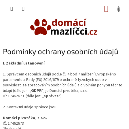
Přejít
NÁKUP
na
obsah
KOŠÍK
Podmínky ochrany osobních údajů
I.
Základní ustanovení
1. Správcem osobních údajů podle čl. 4 bod 7 nařízení Evropského
parlamentu a Rady (EU) 2016/679 o ochraně fyzických osob v
souvislosti se zpracováním osobních údajů a o volném pohybu těchto
údajů (dále jen: „
GDPR
”) je Domácí pivotéka, s.r.o.
IČ: 17462673. (dále jen: „
správce
“).
2. Kontaktní údaje správce jsou
Domácí pivotéka, s.r.o.
IČ: 17462673