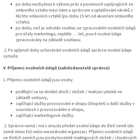
po dobu nezbytnou k výkonu práv a povinností vyplývajících ze
smluvního vztahu mezi Vámi a správcem a uplatňování nároků z
těchto smluvních vztahů (po dobu 15 let od ukončení smluvního
vztahu).
po dobu, než je odvolán souhlas se zpracováním osobních údajů
pro účely marketingu, nejdéle …. let, jsou-li osobní údaje
zpracovávány na základě souhlasu.
2. Po uplynutí doby uchovávání osobních údajů správce osobní údaje
vymaže.
V.
Příjemci osobních údajů (subdodavatelé správce)
1. Příjemci osobních údajů jsou osoby
podílející se na dodání zboží / služeb / realizaci plateb na
základě smlouvy,
zajišťující služby provozování e-shopu (Shoptet) a další služby v
souvislosti s provozováním e-shopu,
zajišťující marketingové služby.
2. Správce nemá / má v úmyslu předat osobní údaje do třetí země (do
země mimo EU) nebo mezinárodní organizaci. Příjemci osobních údajů
ve třetích zemích jsou poskytovatelé mailingových služeb / cloudových