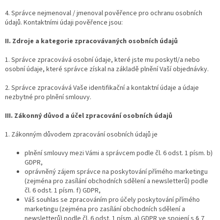
4. Správce nejmenoval / jmenoval pověřence pro ochranu osobních
údajů. Kontaktními údaji pověřence jsou:
II.
Zdroje a kategorie zpracovávaných osobních údajů
1. Správce zpracovává osobní údaje, které jste mu poskytl/a nebo
osobní údaje, které správce získal na základě plnění Vaší objednávky.
2. Správce zpracovává Vaše identifikační a kontaktní údaje a údaje
nezbytné pro plnění smlouvy.
III.
Zákonný důvod a účel zpracování osobních údajů
1. Zákonným důvodem zpracování osobních údajů je
plnění smlouvy mezi Vámi a správcem podle čl. 6 odst. 1 písm. b)
GDPR,
oprávněný zájem správce na poskytování přímého marketingu
(zejména pro zasílání obchodních sdělení a newsletterů) podle
čl. 6 odst. 1 písm. f) GDPR,
Váš souhlas se zpracováním pro účely poskytování přímého
marketingu (zejména pro zasílání obchodních sdělení a
newsletterů) podle čl. 6 odst. 1 písm. a) GDPR ve spojení s § 7