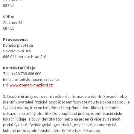
Zlechov 95
687 10
Sídlo:
Zlechov 95
687 10
Provozovna:
Domácí pivotéka
Sokolovská 365
686 01 Uherské Hradiště
Kontaktní údaje:
Tel.: +420 739 606 600
E-mail: info@domaci-mazlicci.cz
Url:
www.domaci-mazlicci.cz
3. Osobními údaji se rozumí veškeré informace o identifikované nebo
identifikovatelné fyzické osobě; identifikovatelnou fyzickou osobou je
fyzická osoba, kterou lze přímo či nepřímo identifikovat, zejména
odkazem na určitý identifikátor, například jméno, identifikační číslo,
lokační údaje, síťový identifikátor nebo na jeden či více zvláštních
prvků fyzické, fyziologické, genetické, psychické, ekonomické,
kulturní nebo společenské identity této fyzické osoby.